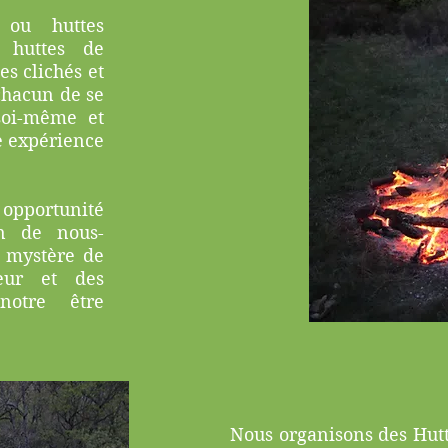
 ou huttes
s huttes de
es clichés et
chacun de se
soi-même et
e expérience
opportunité
n de nous-
e mystère de
eur et des
notre être
Nous organisons des Hutt