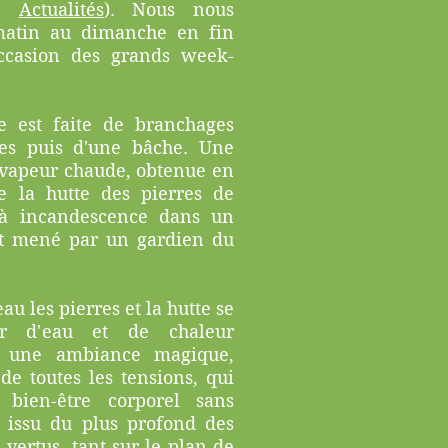
ge
Actualités
). Nous nous
matin au dimanche en fin
occasion des grands week-
e est faite de branchages
res puis d'une bâche. Une
 vapeur chaude, obtenue en
e la hutte des pierres de
u'à incandescence dans un
(et mené par un gardien du
'eau les pierres et la hutte se
or d'eau et de chaleur
éé une ambiance magique,
e toutes les tensions, qui
 bien-être corporel sans
e issu du plus profond des
 vertus, tant sur le plan de