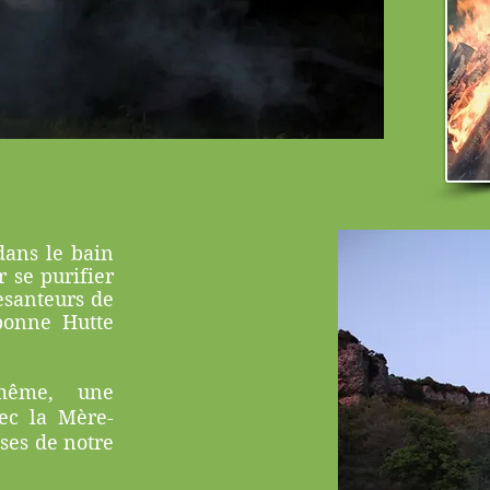
dans le bain
 se purifier
esanteurs de
bonne Hutte
même, une
ec la Mère-
sses de notre