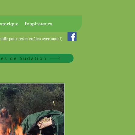
storique
Inspirateurs
utile pour rester en lien avec nous !)
tes de Sudation