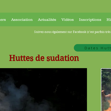
ers
Association
Actualités
Vidéos
Inscriptions
Hi
Suivez-nous également sur Facebook (c'est parfois très 
Dates Hut
Huttes de sudation