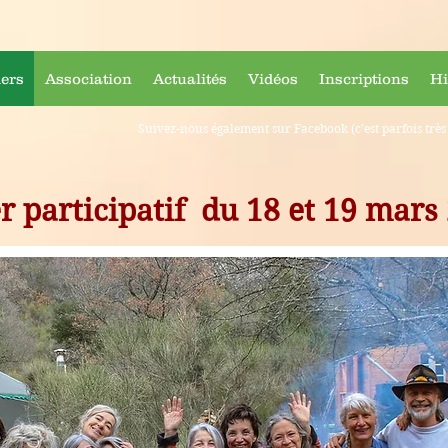
ers
Association
Actualités
Vidéos
Inscriptions
Hi
Suivez-nous également sur Facebook (c'est parfois très 
r participatif du 18 et 19 mars