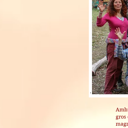
Ambi
gros
magn