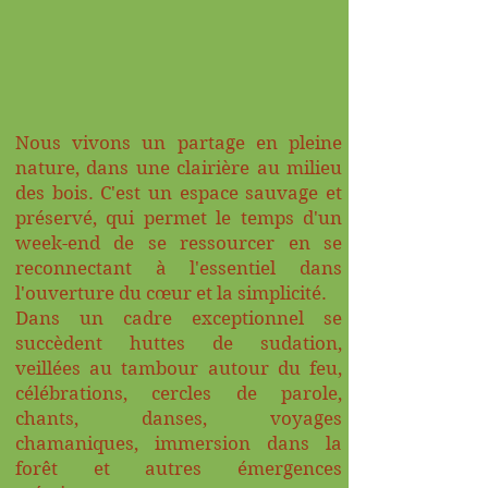
Nous vivons un partage en pleine
nature, dans une clairière au milieu
des bois. C'est un espace sauvage et
préservé, qui permet le temps d'un
week-end de se ressourcer en se
reconnectant à l'essentiel dans
l'ouverture du cœur et la simplicité.
Dans un cadre exceptionnel se
succèdent huttes de sudation,
veillées au tambour autour du feu,
célébrations, cercles de parole,
chants, danses, voyages
chamaniques, immersion dans la
forêt et autres émergences