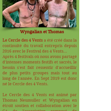
Wyngalian et Thomas
Le Cercle des 4 Vents
a été créé dans la
continuité du travail entrepris depuis
2016 avec le
Festival des 4 Vents...
Après 4 festivals où nous avons partagé
d'intenses moments festifs et sacrés, le
besoin s'est fait ressentir d'accueillir
de plus petits groupes mais tout au
long de l'année. En Sept 2019 est donc
né le Cercle des 4 Vents.
Le Cercle des 4 Vents est animé par
Thomas Neumuller
et
Wyngalian
en
étroit soutien et collaboration avec le