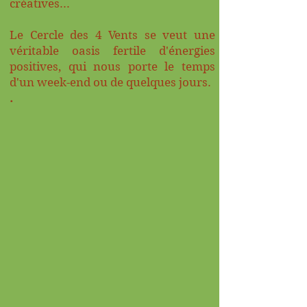
créatives...
Le Cercle des 4 Vents se veut une
véritable oasis fertile d'énergies
positives, qui nous porte le temps
d'un week-end ou de quelques jours.
.